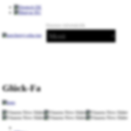
DE
HU
Hasznos információk
Glück-Fa