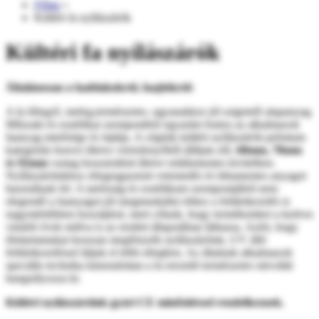
Főlap
»
Kültéri fa nyílászárók
Kültéri fa nyílászárók
Általánosan a faablakokról, faajtókról:
A fa lélegző, meleg,természetes, ugyanakkor jól szigetelő alapanyag.
Műszaki és esztétikai szempontból egyaránt fontos az alkalmazott
faanyag minősége és fajtája. A cégünk kültéri nyílászáróit prémium
kategóriás borovi illetve vörösfenyőből állítjuk elő,
68mm, 78mm
és 92mm
vastag hossztoldott illetve toldásmentes kivitelben.
Nyílászáróinkhoz rétegragasztott vetemedés és hibamentes anyagot
használunk fel. A tartósság és esztétikum szempontjából nem
elegendő a faanyagot jól megmunkálni ehhez a felületkezelés is
nagymértékben hozzájárul, mert célunk, hogy termékeinket a kedves
vásárló évek múlva is az eredeti állapotában láthassa. Azért, hogy
élettartamukat hosszan megőrizzék nyílászáróink, UV álló
felületkezeléssel látjuk el több rétegben. Az általunk alkalmazott
speciális technika kimondottan a fa erezetét természetes mivoltát
hangsúlyozza ki.
Kültéri nyílászáróink gyári CE minősítéssel rendelkeznek.